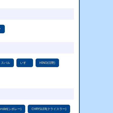
ク
スバル
いすゞ
HINO(日野)
vrolet(シボレー)
CHRYSLER(クライスラー)