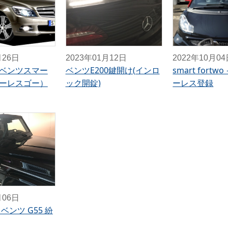
月26日
2023年01月12日
2022年10月0
ベンツスマー
ベンツE200鍵開け(インロ
smart fort
ーレスゴー）
ック開錠)
ーレス登録
月06日
ベンツ G55 紛