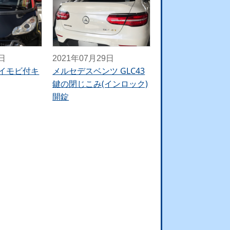
4日
2021年07月29日
wo イモビ付キ
メルセデスベンツ GLC43
鍵の閉じこみ(インロック)
開錠