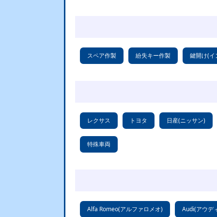
スペア作製
紛失キー作製
鍵開け(イ
レクサス
トヨタ
日産(ニッサン)
特殊車両
Alfa Romeo(アルファロメオ)
Audi(アウデ