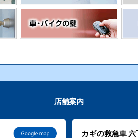
店舗案内
カギの救急車 六
Google map