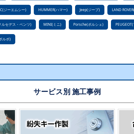
C(ジーエムシー)
HUMMER(ハマー)
Jeep(ジープ)
LAND ROV
nz(メルセデス・ベンツ)
MINI(ミニ)
Porsche(ポルシェ)
PEUGEOT
(ボルボ)
サービス別 施工事例