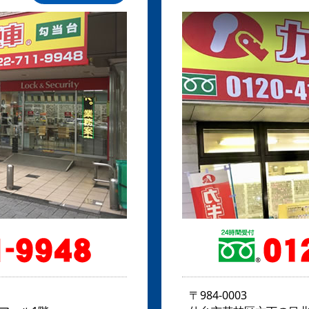
〒984-0003