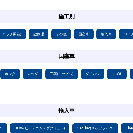
施工別
ンロック開錠)
鍵修理
その他
国産車
輸入車
バイ
国産車
ホンダ
マツダ
三菱(ミツビシ)
ダイハツ
スズキ
輸入車
ィ)
BMW(ビー・エム・ダブリュー)
Cadillac(キャデラック)
Che